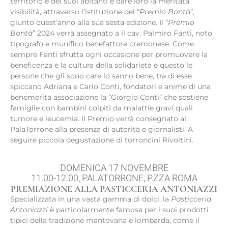
territorio e dei suoi abitanti e dare loro la meritata
visibilità, attraverso l’istituzione del “
Premio Bontà
”,
giunto quest’anno alla sua sesta edizione. Il “
Premio
Bontà
” 2024 verrà assegnato a il cav. Palmiro Fanti, noto
tipografo e munifico benefattore cremonese. Come
sempre Fanti sfrutta ogni occasione per promuovere la
beneficenza e la cultura della solidarietà e questo le
persone che gli sono care lo sanno bene, tra di esse
spiccano Adriana e Carlo Conti, fondatori e anime di una
benemerita associazione la “Giorgio Conti” che sostiene
famiglie con bambini colpiti da malattie gravi quali
tumore e leucemia. Il Premio verrà consegnato al
PalaTorrone alla presenza di autorità e giornalisti. A
seguire piccola degustazione di torroncini Rivoltini.
DOMENICA 17 NOVEMBRE
11.00-12.00, PALATORRONE, P.ZZA ROMA
PREMIAZIONE ALLA PASTICCERIA ANTONIAZZI
Specializzata in una vasta gamma di dolci, la
Pasticceria
Antoniazzi
è particolarmente famosa per i suoi prodotti
tipici della tradizione mantovana e lombarda, come il