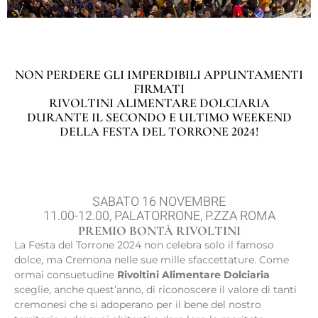
NON PERDERE GLI IMPERDIBILI APPUNTAMENTI
FIRMATI
RIVOLTINI ALIMENTARE DOLCIARIA
DURANTE IL SECONDO E ULTIMO WEEKEND
DELLA FESTA DEL TORRONE 2024!
SABATO 16 NOVEMBRE
11.00-12.00, PALATORRONE, P.ZZA ROMA
PREMIO BONTÀ RIVOLTINI
La Festa del Torrone 2024 non celebra solo il famoso
dolce, ma Cremona nelle sue mille sfaccettature. Come
ormai consuetudine
Rivoltini Alimentare Dolciaria
sceglie, anche quest’anno, di riconoscere il valore di tanti
cremonesi che si adoperano per il bene del nostro