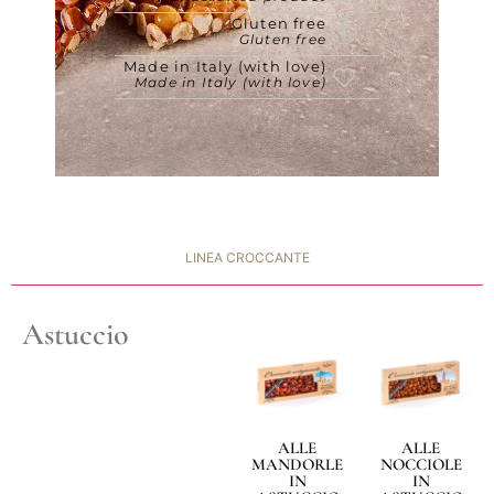
Gluten free
Gluten free
Made in Italy (with love)
Made in Italy (with love)
LINEA CROCCANTE
Astuccio
ALLE
ALLE
MANDORLE
NOCCIOLE
IN
IN