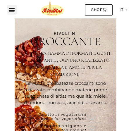
SHOP
IT
RIVOLTINI
CROCCANTE
UNA VASTA GAMMA DI FORMATI E GUSTI
DI CROCCANTE , OGNUNO REALIZZATO
CON MAESTRIA E AMORE PER LA
TRADIZIONE
Le nostre prelibatezze croccanti sono
realizzate combinando materie prime
selezionate di altissima qualità: miele,
mandorle, nocciole, arachidi e sesamo.
Adatto ai vegetariani
Suitable for vegetarians
Prodotto artigianale
Handcrafted product